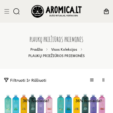
Eiti į turinį
PLAUKŲ PRIEŽIŪROS PRIEMONĖS
Pradžia
Visos Kolekcijos
PLAUKŲ PRIEŽIŪROS PRIEMONĖS
4
Filtruoti Ir Rūšiuoti
g
a
m
36% Nuolaida!
36% Nuolaida!
i
n