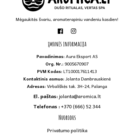
Mėgaukitės švariu, aromaterapiniu vandeniu kasdien!
„Facebook“
„Instagram“
įmonės informacija
Pavadinimas:
Aura Eksport AS
Org. Nr.:
9005670907
PVM Kodas:
LT100017611413
Kontaktinis asmuo:
Jolanta Dambrauskienė
Adresas:
Virbališkės tak. 3H-24, Palanga
El. paštas:
jolanta@aromica.lt
Telefonas :
+370 (666) 52 344
Nuorodos
Privatumo politika